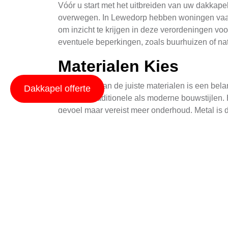
Vóór u start met het uitbreiden van uw dakkape
overwegen. In Lewedorp hebben woningen vaak 
om inzicht te krijgen in deze verordeningen vo
eventuele beperkingen, zoals buurhuizen of n
Materialen Kies
Het kiezen van de juiste materialen is een bela
Dakkapel offerte
bij zowel traditionele als moderne bouwstijlen.
gevoel maar vereist meer onderhoud. Metal is d
budget, esthetische voorkeuren en de verwacht
Bouwvergunning Aan
Voordat u aan de werkzaamheden begint, is he
om te verzekeren dat uw project voldoet aan a
ontwerpplannen, technische specifieken en een 
die u kan begeleiden door dit proces.
Energiezuinigheid In