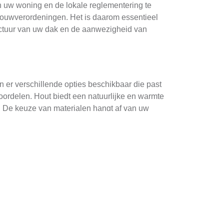
n uw woning en de lokale reglementering te
bouwverordeningen. Het is daarom essentieel
ructuur van uw dak en de aanwezigheid van
jn er verschillende opties beschikbaar die past
voordelen. Hout biedt een natuurlijke en warmte
t. De keuze van materialen hangt af van uw
p moet dit proces nauwkeurig worden gevolgd
procedure omvat het indienen van
en ervaren aannemer of architect in te huren