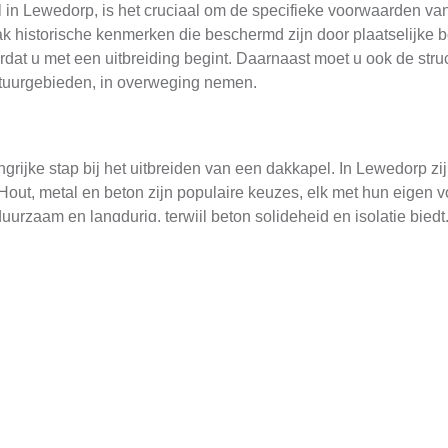
l in Lewedorp, is het cruciaal om de specifieke voorwaarden va
historische kenmerken die beschermd zijn door plaatselijke 
ordat u met een uitbreiding begint. Daarnaast moet u ook de st
atuurgebieden, in overweging nemen.
ngrijke stap bij het uitbreiden van een dakkapel. In Lewedorp zi
 Hout, metal en beton zijn populaire keuzes, elk met hun eigen 
uurzaam en langdurig, terwijl beton solideheid en isolatie bied
e levensduur van de uitbreiding.
vragen
t belangrijk om een bouwvergunning aan te vragen. In Lewedor
lle lokale reglementeringen en veiligheidsnormen. De aanvraag
uitgebreide beschrijving van het project. Het is raadzaam om e
 Overweging