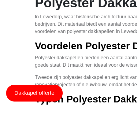
Polyester Dakka
In Lewedorp, waar historische architectuur na
bedrijven. Dit materiaal biedt een aantal voorde
voordelen van polyester dakkapellen in Lewedor
Voordelen Polyester 
Polyester dakkapellen bieden een aantal aantrek
goede staat. Dit maakt hen ideaal voor de wis
Tweede zijn polyester dakkapellen erg licht van 
renovatieprojecten of nieuwbouw, omdat het de l
Dakkapel offerte
Typen Polyester Dakk
Er bestaan verschillende soorten polyester da
dakkapellen en gebogen dakkapellen. Vlakke dak
Gebogen dakkapellen, ook wel koepelvormige da