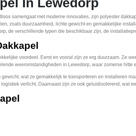
pel In Lewedorp
adloos samengaat met moderne innovaties, zijn polyester dakk
len, zoals duurzaamheid, lichte gewicht en gemakkelijke installa
p, de verschillende typen die beschikbaar zijn, de installatiep
Dakkapel
kelijke voordeel. Eerst en vooral zijn ze erg duurzaam. Ze weere
selende weeromstandigheden in Lewedorp, waar zomerse hitte en
gewicht, wat ze gemakkelijk te transporteren en installeren maak
ogistiek verlicht. Daarnaast zijn ze ook geluidisolerend, wat e
apel
kkapellen die geschikt zijn voor diverse toepassingen in Lewed
kapellen zijn ideaal voor platte dakken en bieden een modern e
kkapellen genoemd, passen perfect bij traditionele bouwstijle