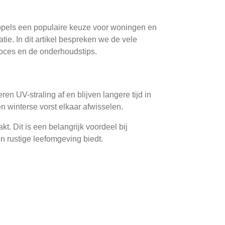
appels een populaire keuze voor woningen en
tie. In dit artikel bespreken we de vele
roces en de onderhoudstips.
n UV-straling af en blijven langere tijd in
 winterse vorst elkaar afwisselen.
t. Dit is een belangrijk voordeel bij
en rustige leefomgeving biedt.
orp. De meest voorkomende typen zijn vlakke
n minimalistisch uiterlijk.
n en bieden een aantrekkelijke esthetische