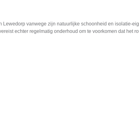
 in Lewedorp vanwege zijn natuurlijke schoonheid en isolatie-
ereist echter regelmatig onderhoud om te voorkomen dat het ro
 zink, zijn een moderne en duurzame optie. Ze zijn lichtgewich
rhoud en hebben een lange levensduur, wat ze tot een kostenef
len
f zijn ook populair geworden vanwege hun lage onderhoudsbeho
 goede isolatie, wat ze tot een ideale keuze maakt voor huisbew
heden
detailleerde preparatie cruciaal. Dit omvat het inspecteren v