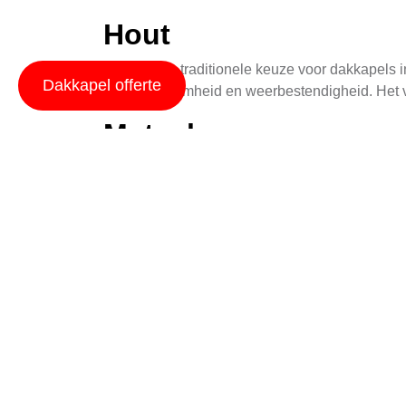
Hout
Hout is een traditionele keuze voor dakkapels
Dakkapel offerte
zijn duurzaamheid en weerbestendigheid. Het v
Metaal
Metaaldakkapels, vaak gemaakt van aluminium of
weerbestendigheid. Ze vereisen minimale onde
Synthetische Materia
Synthetische materialen zoals PVC en kunststo
texturen. Ze zijn zeer weerbestendig en bieden
besteden aan onderhoud.
Preparatie Werkzaam
Vóór het begin van de werkzaamheden is een ge