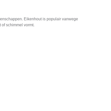
eigenschappen. Eikenhout is populair vanwege
t of schimmel vormt.
t, makkelijk te installeren en bieden goede
fectieve keuze maakt.
eften en brede variëteit aan kleuren en
oners in Lewedorp die weinig tijd willen
an de bestaande dakkapel om te bepalen welke